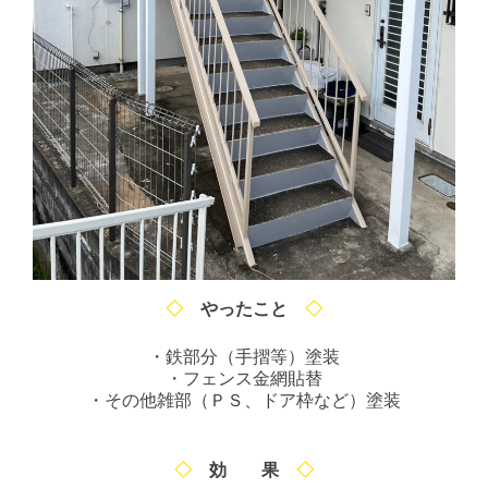
◇
やったこと
◇
・鉄部分（手摺等）塗装
・フェンス金網貼替
・その他雑部（ＰＳ、ドア枠など）塗装
◇
効 果
◇