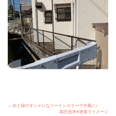
Post
←
白と緑のオシャレなツートンカラーで今風に♪
高圧洗浄✕塗装でイメージ
navigation