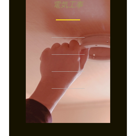
電気工事
ブレーカー交換
モニターホン新設
エアコン交換
照明(器具)交換
コンセント増設